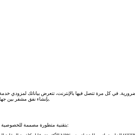
ية. في كل مرة تتصل فيها بالإنترنت، تتعرض بياناتك لمزودي خدمة الإنترنت 
الخاصة الافتراضية) بإنشاء نفق مشفر بين جهازك والإنترنت، مما يحافظ على خصوصية نشاطك.
ليست كل شبكات VPN متساوية. يتميز FoxyWall بتقنية متطورة مصممة للخصوصية في العالم الحقيقي: