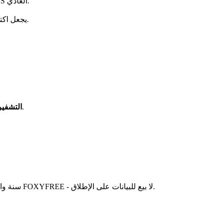
تقنية VPN الأكثر تقدمًا لمكافحة الرقابة المتاحة. تبدو حركة مرور VPN الخاصة بك مطابقة لتصفح HTTPS العادي.
على عكس شبكات VPN التقليدية التي يتم حظرها، فإن بروتوكول Reality الخاص بـ FoxyWall يجعل اكتشافه مستحيلاً تقريبًا.
يتم تشفير كل حركة المرور على الإنترنت الخاصة بك بتشفير عسكري. حتى إذا اعترض شخص ما بياناتك، فستكون غير قابلة للقراءة.
التشفير
- تبيع معظم شبكات VPN المجانية بياناتك للمعلنين. يقدم FoxyWall سنة واحدة مجانًا مع الرمز FOXYFREE - لا بيع للبيانات على الإطلاق.