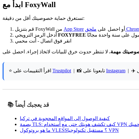
ابدأ مع FoxyWall
تستغرق حماية خصوصيتك أقل من دقيقة:
حق Chrome
أو احصل على
App Store
قم بتنزيل FoxyWall من
ول على سنة واحدة مجانًا
FOXYFREE
أدخل الرمز الترويجي
انقر فوق اتصال - أنت محمي
وصيتك مهمة.
Instagram
| 📸 تابعونا على
Trustpilot
⭐ اقرأ التقييمات على
📚 قد يعجبك أيضاً
كيفية الوصول إلى المواقع المحجوبة في تركيا
ما هو بروتوكول VLESS؟ مستقبل تكنولوجيا VPN