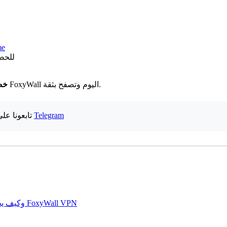
مل
للحص
لا تنتظر حدوث خرق للبيانات لاتخاذ إجراء. احصل على FoxyWall اليوم وتصفح بثقة.
خص
Telegram
| ✈️ تابعونا على
بصمة TLS: كيف تكشف هويتك حتى مع استخدام VPN وكيف يحميك FoxyWall VPN