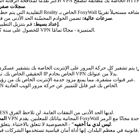
نحن لا نتتبع أو نخزن أو نبيع بيانات التصفح الخاصة بك. نقطة.
سجلات صفري
تضمن الخوادم المحسّنة الحد الأدنى من فقدان السرعة - يمكنك البث واللعب والتصفح دون تخزين مؤقت.
سرعات عالية:
قم بتنزيل التطبيق، وانقر فوق اتصال. هذا كل شيء. لا توجد معرفة فنية مطلوبة.
إعداد بسيط:
للحصول على سنة كاملة من حماية VPN المتميزة - مجانًا تمامًا.
:
يتم إخفاء عنوان IP الحقيقي الخاص بك. ترى مواقع الويب والخدمات عنوان IP الخاص بخادم VPN بدلاً من عنوانك.
يتم توجيه طلبات DNS عبر قنوات مشفرة، مما يمنع مزود خدمة الإنترنت الخاص بك من رؤية مواقع الويب التي تزورها.
يجعل بروتوكول VLESS+Reality اتصال VPN الخاص بك غير قابل للتمييز عن حركة مرور الويب العادية.
- البروتوكولات الحديثة مثل VLESS لديها الحد الأدنى من النفقات العامة. لن تلاحظ الفرق.
"شبكا
- الخصوصية لا تتعلق بالاختباء. يتعلق الأمر بالتحكم في من يمكنه الوصول إلى معلوماتك الشخصية.
"ليس لدي ما أخفيه"
- شبكات VPN قانونية في معظم البلدان. إنها أداة أمان قياسية تستخدمها الشركات في جميع أنحاء العالم.