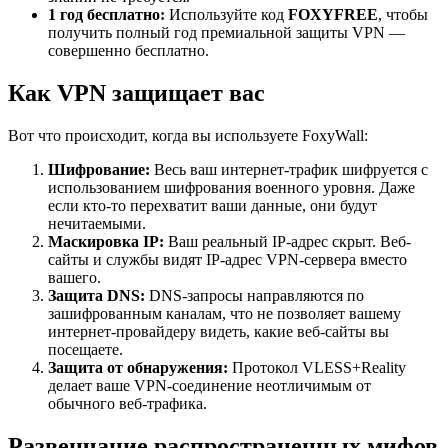
1 год бесплатно:
Используйте код
FOXYFREE
, чтобы
получить полный год премиальной защиты VPN —
совершенно бесплатно.
Как VPN защищает вас
Вот что происходит, когда вы используете FoxyWall:
Шифрование:
Весь ваш интернет-трафик шифруется с
использованием шифрования военного уровня. Даже
если кто-то перехватит ваши данные, они будут
нечитаемыми.
Маскировка IP:
Ваш реальный IP-адрес скрыт. Веб-
сайты и службы видят IP-адрес VPN-сервера вместо
вашего.
Защита DNS:
DNS-запросы направляются по
зашифрованным каналам, что не позволяет вашему
интернет-провайдеру видеть, какие веб-сайты вы
посещаете.
Защита от обнаружения:
Протокол VLESS+Reality
делает ваше VPN-соединение неотличимым от
обычного веб-трафика.
Развенчание распространенных мифов