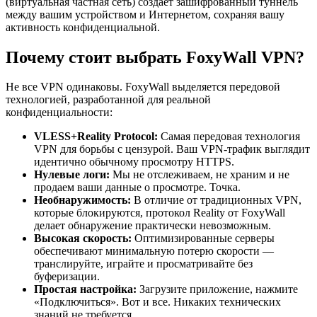
(виртуальная частная сеть) создает зашифрованный туннель
между вашим устройством и Интернетом, сохраняя вашу
активность конфиденциальной.
Почему стоит выбрать FoxyWall VPN?
Не все VPN одинаковы. FoxyWall выделяется передовой
технологией, разработанной для реальной
конфиденциальности:
VLESS+Reality Protocol:
Самая передовая технология
VPN для борьбы с цензурой. Ваш VPN-трафик выглядит
идентично обычному просмотру HTTPS.
Нулевые логи:
Мы не отслеживаем, не храним и не
продаем ваши данные о просмотре. Точка.
Необнаружимость:
В отличие от традиционных VPN,
которые блокируются, протокол Reality от FoxyWall
делает обнаружение практически невозможным.
Высокая скорость:
Оптимизированные серверы
обеспечивают минимальную потерю скорости —
транслируйте, играйте и просматривайте без
буферизации.
Простая настройка:
Загрузите приложение, нажмите
«Подключиться». Вот и все. Никаких технических
знаний не требуется.