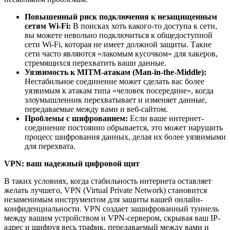
Повышенный риск подключения к незащищенным
сетям Wi-Fi:
В поисках хоть какого-то доступа к сети,
вы можете невольно подключиться к общедоступной
сети Wi-Fi, которая не имеет должной защиты. Такие
сети часто являются «лакомым кусочком» для хакеров,
стремящихся перехватить ваши данные.
Уязвимость к MITM-атакам (Man-in-the-Middle):
Нестабильное соединение может сделать вас более
уязвимым к атакам типа «человек посередине», когда
злоумышленник перехватывает и изменяет данные,
передаваемые между вами и веб-сайтом.
Проблемы с шифрованием:
Если ваше интернет-
соединение постоянно обрывается, это может нарушить
процесс шифрования данных, делая их более уязвимыми
для перехвата.
VPN: ваш надежный цифровой щит
В таких условиях, когда стабильность интернета оставляет
желать лучшего, VPN (Virtual Private Network) становится
незаменимым инструментом для защиты вашей онлайн-
конфиденциальности. VPN создает зашифрованный туннель
между вашим устройством и VPN-сервером, скрывая ваш IP-
адрес и шифруя весь трафик, передаваемый между вами и